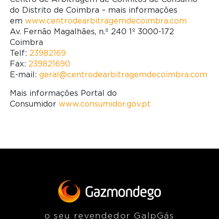
do Distrito de Coimbra – mais informações
em
www.centrodearbitragemdecoimbra.com
Av. Fernão Magalhães, n.º 240 1º 3000-172
Coimbra
Telf:
23982169
Fax:
239821690
E-mail:
geral@centrodearbitragemdecoimbra.com
Mais informações Portal do
Consumidor
www.consumidor.gov.pt
o seu revendedor GalpGás