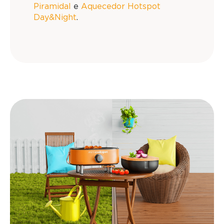
Piramidal
e
Aquecedor Hotspot
Day&Night
.